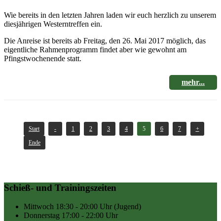
Wie bereits in den letzten Jahren laden wir euch herzlich zu unserem
diesjährigen Westerntreffen ein.
Die Anreise ist bereits ab Freitag, den 26. Mai 2017 möglich, das
eigentliche Rahmenprogramm findet aber wie gewohnt am
Pfingstwochenende statt.
mehr...
Start
-
1
2
3
4
5
6
7
+
Ende
Schieß- und Trainingszeiten
Mittwoch
18:30 - 20:00 Uhr
(Jugend)
Donnerstag
17:00 - 22:00 Uhr