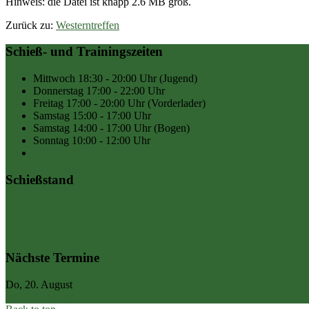
Hinweis: die Datei ist knapp 2.6 MB groß.
Zurück zu:
Westerntreffen
Schieß- und Trainingszeiten
Mittwoch
18:30 - 20:00 Uhr
(Jugend)
Donnerstag
17:00 - 22:00 Uhr
Freitag
17:00 - 20:00 Uhr
(Vorderlader)
Samstag
15:00 - 17:00 Uhr
Samstag
14:00 - 17:00 Uhr
(Bogen)
Sonntag
10:00 - 12:00 Uhr
Schießstand
Nächste Termine
Do, 20. August
Stand-Sperrung