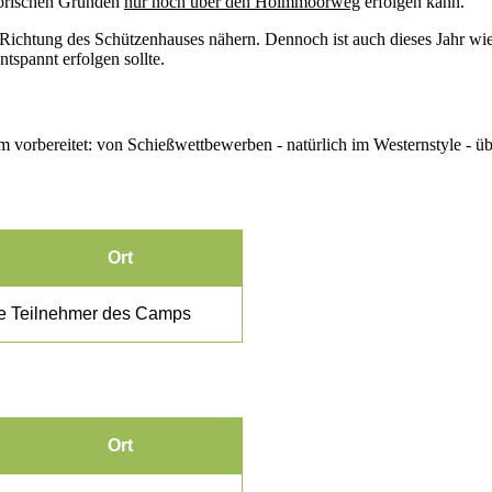
torischen Gründen
nur noch über den Holmmoorweg
erfolgen kann.
ichtung des Schützenhauses nähern. Dennoch ist auch dieses Jahr wi
tspannt erfolgen sollte.
vorbereitet: von Schießwettbewerben - natürlich im Westernstyle - üb
Ort
die Teilnehmer des Camps
Ort