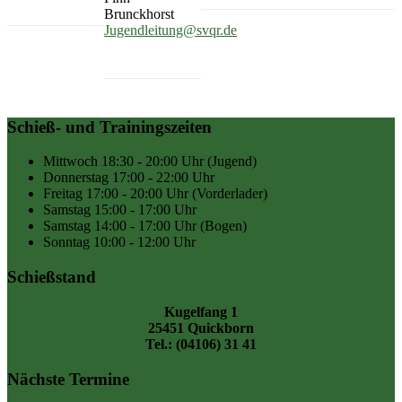
Brunckhorst
Jugendleitung@svqr.de
Schieß- und Trainingszeiten
Mittwoch
18:30 - 20:00 Uhr
(Jugend)
Donnerstag
17:00 - 22:00 Uhr
Freitag
17:00 - 20:00 Uhr
(Vorderlader)
Samstag
15:00 - 17:00 Uhr
Samstag
14:00 - 17:00 Uhr
(Bogen)
Sonntag
10:00 - 12:00 Uhr
Schießstand
Kugelfang 1
25451 Quickborn
Tel.: (04106) 31 41
Nächste Termine