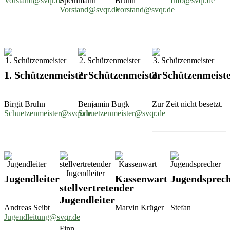
Vorstand@svqr.de
Spethmann
Bruhn
Info@svqr.de
Vorstand@svqr.de
Vorstand@svqr.de
1. Schützenmeister
2. Schützenmeister
3. Schützenmeist
Birgit Bruhn
Benjamin Bugk
Zur Zeit nicht besetzt.
Schuetzenmeister@svqr.de
Schuetzenmeister@svqr.de
Jugendleiter
Kassenwart
Jugendsprec
stellvertretender
Jugendleiter
Andreas Seibt
Marvin Krüger
Stefan
Jugendleitung@svqr.de
Finn