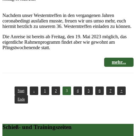
Nachdem unser Westerntreffen in den vergangenen Jahren
coronabedingt ausfallen musste, freuen wir uns umso mehr, euch
hiermit herzlich zu unserem 36. Westerntreffen einladen zu können.
Die Anreise ist bereits ab Freitag, den 19. Mai 2023 möglich, das
eigentliche Rahmenprogramm findet aber wie gewohnt am
Pfingstwochenende statt.
mehr...
Start
-
1
2
3
4
5
6
7
+
Ende
Schieß- und Trainingszeiten