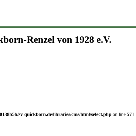
kborn-Renzel von 1928 e.V.
138b5b/sv-quickborn.de/libraries/cms/html/select.php
on line
571