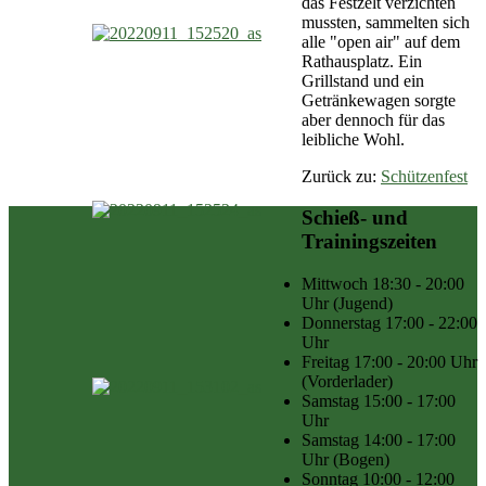
das Festzelt verzichten
mussten, sammelten sich
alle "open air" auf dem
Rathausplatz. Ein
Grillstand und ein
Getränkewagen sorgte
aber dennoch für das
leibliche Wohl.
Zurück zu:
Schützenfest
Schieß- und
Trainingszeiten
Mittwoch
18:30 - 20:00
Uhr
(Jugend)
Donnerstag
17:00 - 22:00
Uhr
Freitag
17:00 - 20:00 Uhr
(Vorderlader)
Samstag
15:00 - 17:00
Uhr
Samstag
14:00 - 17:00
Uhr
(Bogen)
Sonntag
10:00 - 12:00