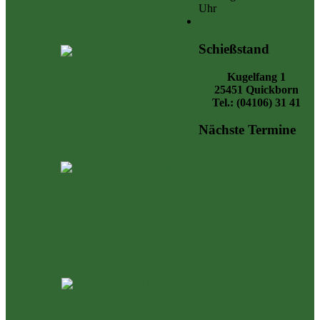
Uhr
Schießstand
Kugelfang 1
25451 Quickborn
Tel.: (04106) 31 41
Nächste Termine