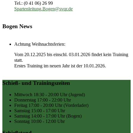
Tel.: (0 41 06) 26 99
Spartenleitung.Bogen@svqr.de
Bogen News
Achtung Weihnachtsferien:
Vom 20.12.2025 bis einschl. 03.01.2026 findet kein Training
statt.
Erstes Training im neuen Jahr ist der 10.01.2026.
Schieß- und Trainingszeiten
Mittwoch
18:30 - 20:00 Uhr
(Jugend)
Donnerstag
17:00 - 22:00 Uhr
Freitag
17:00 - 20:00 Uhr
(Vorderlader)
Samstag
15:00 - 17:00 Uhr
Samstag
14:00 - 17:00 Uhr
(Bogen)
Sonntag
10:00 - 12:00 Uhr
Schießstand