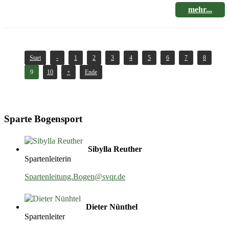
mehr...
Start
-
1
2
3
4
5
6
7
8
9
10
+
Ende
Sparte Bogensport
Sibylla Reuther
Spartenleiterin
Spartenleitung.Bogen@svqr.de
Dieter Nünthel
Spartenleiter