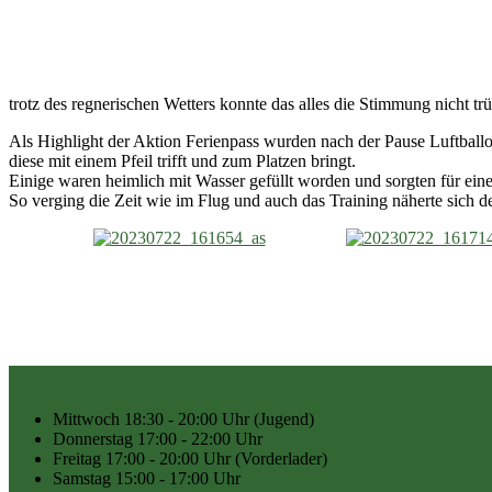
trotz des regnerischen Wetters konnte das alles die Stimmung nicht tr
Als Highlight der Aktion Ferienpass wurden nach der Pause Luftballons
diese mit einem Pfeil trifft und zum Platzen bringt.
Einige waren heimlich mit Wasser gefüllt worden und sorgten für ein
So verging die Zeit wie im Flug und auch das Training näherte sich 
Mittwoch
18:30 - 20:00 Uhr
(Jugend)
Donnerstag
17:00 - 22:00 Uhr
Freitag
17:00 - 20:00 Uhr
(Vorderlader)
Samstag
15:00 - 17:00 Uhr