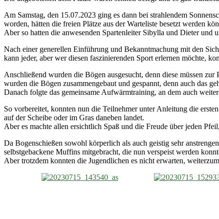
Am Samstag, den 15.07.2023 ging es dann bei strahlendem Sonnensche
worden, hätten die freien Plätze aus der Warteliste besetzt werden kö
Aber so hatten die anwesenden Spartenleiter Sibylla und Dieter und u
Nach einer generellen Einführung und Bekanntmachung mit den Siche
kann jeder, aber wer diesen faszinierenden Sport erlernen möchte, k
Anschließend wurden die Bögen ausgesucht, denn diese müssen zur P
wurden die Bögen zusammengebaut und gespannt, denn auch das gehö
Danach folgte das gemeinsame Aufwärmtraining, an dem auch weitere
So vorbereitet, konnten nun die Teilnehmer unter Anleitung die ersten
auf der Scheibe oder im Gras daneben landet.
Aber es machte allen ersichtlich Spaß und die Freude über jeden Pfeil,
Da Bogenschießen sowohl körperlich als auch geistig sehr anstrengend
selbstgebackene Muffins mitgebracht, die nun verspeist werden konnt
Aber trotzdem konnten die Jugendlichen es nicht erwarten, weiterzu