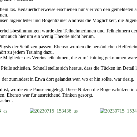
in los. Bedauerlicherweise erschienen nur vier von den gemeldeten a
nnen.
nser Jugendleiter und Bogentrainer Andreas die Möglichkeit, die Jugend
rheitsbestimmungen wurde den Teilnehmerinnen und Teilnehmern der A
ommt auch hier um ein wenig Theorie nicht herum.
hysis der Schützen passen. Ebenso wurden die persönlichen Helferlei
rt zu jedem Training dazu.
 Mitglieder des Vereins teilnahmen, die zum Training gekommen ware
 Pfeile schießen. Schnell stellte sich heraus, dass die Tücken im Detail
 der zumindest in Etwa dort gelandet war, wo er hin sollte, war riesig.
 ist, wurde eine Pause eingelegt. Diese Nutzen die Bogenschützen in d
en. Ebenso war für ausreichend Trinken gesorgt.
machen.