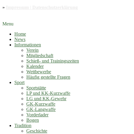
»
Impressum | Datenschutzerklärung
Menu
Home
News
Informationen
Verein
Mitgliedschaft
Schieß- und Trainingszeiten
Kalender
Wettbewerbe
Häufig gestellte Fragen
Sport
Sportstätte
LP und KK-Kurzwaffe
LG und KK-Gewehr
GK-Kurzwaffe
GK-Langwaffe
Vorderlader
Bogen
Tradition
Geschichte