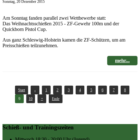
Sonntag, 20 Dezember 2015
Am Sonntag fanden parallel zwei Wettbewerbe statt:
Das Weihnachtsschießen 2015 - ZF-Gewehr 100m und der
Quickborn Pistol Cup.
Aus ganz Schleswig-Holstein kamen die ZF-Schützen, um am
Preisschießen teilzunehmen.
mehr...
Start
-
1
2
3
4
5
6
7
8
9
10
+
Ende
Schieß- und Trainingszeiten
Mittwoch
18:30 - 20:00 Uhr
(Jugend)