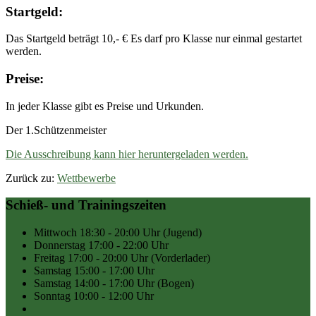
Startgeld:
Das Startgeld beträgt 10,- € Es darf pro Klasse nur einmal gestartet
werden.
Preise:
In jeder Klasse gibt es Preise und Urkunden.
Der 1.Schützenmeister
Die Ausschreibung kann hier heruntergeladen werden.
Zurück zu:
Wettbewerbe
Schieß- und Trainingszeiten
Mittwoch
18:30 - 20:00 Uhr
(Jugend)
Donnerstag
17:00 - 22:00 Uhr
Freitag
17:00 - 20:00 Uhr
(Vorderlader)
Samstag
15:00 - 17:00 Uhr
Samstag
14:00 - 17:00 Uhr
(Bogen)
Sonntag
10:00 - 12:00 Uhr